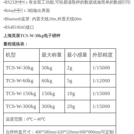
•RS232：有全双工功能,可轻易读取秤的数据或做简单的数据打印
•
Relay：3组输出界面
•
Bluetooth蓝芽: 内置天线10m,外置天线60m
•RS
485
/
RJ45
接口
上海英展TCS-W-30kg电子磅秤
量程规格表：
机型
最大称量
最小感量
外部精度
TCS-W-30kg
30kg
2g
1/15000
TCS-W-60kg
60
kg
5g
1/1
2
000
TCS-W-150kg
150kg
10g
1/15000
TCS-W-300kg
300kg
20g
1/15000
温度范围：
0
℃
～
40
℃
台秤秤盘尺寸：
400*500mm/
4
2
0*5
2
0mm
/
600*800mm
可定制