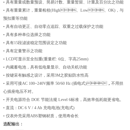
•
具有重量或数量预设、简易计数、重量暂留、计重及百分比之功能
•
具有重量累计，重量检校
(High、Low、OK)，与
预扣重等功能
•
具有自动更正、自动零点追踪、双重之过载保护之功能
•
具有多种单位选择之功能
•
具有
15段滤波稳定范围设定之功能
•
具有定量警示之功能
•
LCD可显示至全扣重(重量栏: 6位、字高25mm)
•
内藏蓄电池，具有低电量显示、自动关机功能
•
按键采有触感之设计，采用
3M之胶贴防水性高
•
采用可接
AC 100~240V频率 50/60 Hz (插电式)，不用担
心插座电压不对。
•
开关电源符合
DOE 节能法规 Level 6标准，高效率低耗能更省电。
•
直流：
DC 6 V / 4 Ah 充电电池(充电式)
•
仪表外壳采用
ABS塑钢材质，使用寿命长
选配输出：