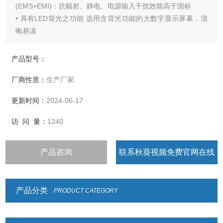
(EMS+EMI)：抗幅射、静电、电源输入干扰效能高于国标
• 具有LED背光之功能 选用含背光功能的大数字显示屏幕，清
晰易读
具有重量或数量预设、简易计数、重量暂留、计重及百分比之
功能具有重量累计，重量检校(High、Low、
产品型号：
OK)，与预扣重等功能 具有自动更正、自动零点追踪、双重之
厂商性质：
生产厂家
过载保护之功具有多种单位选择
更新时间：
2024-06-17
访 问 量：
1240
产品咨询
联系秋葵视频免费官网在线
观看
产品分类
PRODUCT CATEGORY