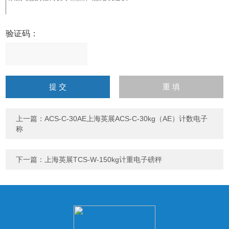
验证码：
请
输
入
计算结果（填写阿拉伯数
字），如：三加四=7
上一篇：
ACS-C-30AE上海英展ACS-C-30kg（AE）计数电子
称
下一篇：
上海英展TCS-W-150kg计重电子磅秤