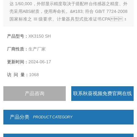
达 1/60,000，外部显示精度取决于搭配秤台传感器之精度、外
壳采用ABS材质，使用寿命长。&#183; 符合 GB/T 7724-2008
国家标准之 III 级要求、计量器具型式批准证书CPA：
2021F167-31&#183; 内建 MODBUS通讯协议,可独立完成简
易之系统，或连接 PLC 达成一复杂之系统。&#183; 传感器激
产品型号：
XK3150 SH
发电源：DC5V 5%，120mA(
厂商性质：
生产厂家
更新时间：
2024-06-17
访 问 量：
1068
产品咨询
联系秋葵视频免费官网在线
观看
产品分类
PRODUCT CATEGORY