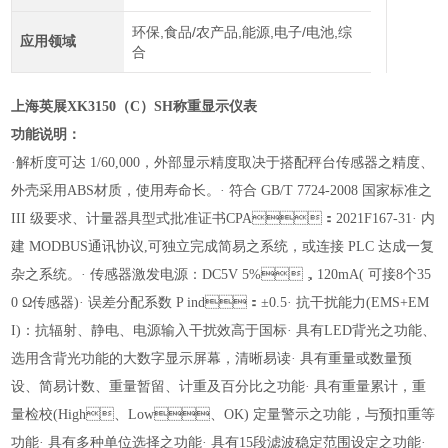
环保,食品/农产品,能源,电子/电池,综
应用领域
合
上海英展
XK
3150
（C
）
SH
称重显示仪表
功能说明：
·解析度可达 1/60,000，外部显示精度取决于搭配秤台传感器之精度、
外壳采用ABS材质，使用寿命长。
· 符合 GB/T 7724-2008 国家标准之
III 级要求、计量器具型式批准证书CPA：2021F167-31
· 内
建 MODBUS通讯协议,可独立完成简易之系统，或连接 PLC 达成一复
杂之系统。
· 传感器激发电源：DC5V 5%，120mA( 可接8个35
0 Ω传感器)
· 误差分配系数 P ind：±0.5
· 抗干扰能力(EMS+EM
I)：抗辐射、静电、电源输入干扰效高于国标
· 具
有
LED背光之功能、
选用含背光功能的大数字显示屏幕，清晰易读
· 具有重量或数量预
设、简易计数、重量暂留、计重及百分比之功能
· 具有重量累计，重
量检校(High、Low、OK) 定量警示之功能，与预扣重等
功能
· 具有多种单位选择之功能
· 具有15段滤波稳定范围设定之功能
·