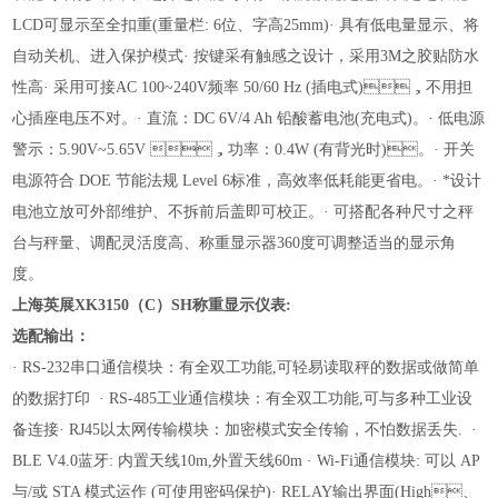
LCD可显示至全扣重(重量栏: 6位、字高25mm)
· 具有低电量显示、将
自动关机、进入保护模式
· 按键采有触感之设计，采用3M之胶贴防水
性高
· 采用可接AC 100~240V频率 50/60 Hz (插电式)，不用担
心插座
电压不对。
· 直流：DC 6V/4 Ah 铅酸蓄电池(充电式)。
· 低电源
警示：5.90V~5.65V ，功率：0.4W (有背光时)。
· 开关
电源符合 DOE 节能法规 Level 6标准，高效率低耗能更省电。
· *设计
电池立放可外部维护、不拆前后盖即可校正。
· 可搭配各种尺寸之秤
台与秤量、调配灵活度高、称重显示器360度可调整适当的显示角
度。
上海英展XK3150（C）SH称重显示仪表
:
选配输出：
· RS-232串口通信模块：有全双工功能,可轻易读取秤的数据或做简单
的数据打印
· RS-485工业通信模块：有全双工功能,可与多种工业设
备连接
· RJ45以太网传输模块：加密模式安全传输，不怕数据丢失.
·
BLE V4.0蓝牙: 内置天线10m,外置天线60m
· Wi-Fi通信模块: 可以 AP
与/或 STA 模式运作 (可使用密码保护)
· RELAY输出界面(High、