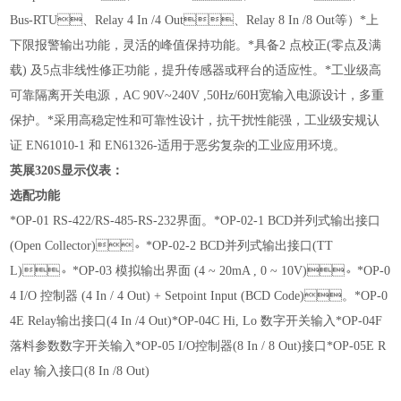
Bus-RTU、Relay 4 In /4 Out、Relay 8 In /8 Out等）
*上
下限报警输出功能，灵活的峰值保持功能。
*具备2 点校正(零点及满
载) 及5点非线性修正功能，提升传感器或秤台的适应性。
*工业级高
可靠隔离开关电源，AC 90V~240V ,50Hz/60H宽输入电源设计，多重
保护。
*采用高稳定性和可靠性设计，抗干扰性能强，工业级安规认
证 EN61010-1 和 EN61326-适用于恶劣复杂的工业应用环境。
英展320S显示仪表
：
选配功能
*OP-01 RS-422/RS-485-RS-232界面。
*OP-02-1 BCD并列式输出接口
(Open Collector)。
*OP-02-2 BCD并列式输出接口(TT
L)。
*OP-03 模拟输出界面 (4 ~ 20mA , 0 ~ 10V)。
*OP-0
4 I/O 控制器 (4 In / 4 Out) + Setpoint Input (BCD Code)。
*OP-0
4E Relay输出接口(4 In /4 Out)
*OP-04C Hi, Lo 数字开关输入
*OP-04F
落料参数数字开关输入
*OP-05 I/O控制器(8 In / 8 Out)接口
*OP-05E R
elay 输入接口(8 In /8 Out)