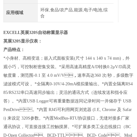
环保,食品/农产品,能源,电子/电池,综
应用领域
合
EXCELL英展3
20
S自动称重显示器
英展320S显示仪表
：
产品特点：
*小身材、高精变送；嵌入式面板安装
(尺寸 144 x 140 x 74 mm)，外
观小巧，可控制柜密集安装。
*采用高速高精度A/D转换0.2μV/D高灵
敏度量，测范围-0.1 至 4.0 mV/V，速率高达360 次/秒，多级数字
滤波模式可设 。
*全隔离0-10V/4-20mA模拟量输出。
*内置全隔离RS4
85/RS232串口高速同步输出；灵活的通讯方式（连续发送和指令应
答）。
*内置USB Logger可将重量数据连同记录时间一并储存于 USB
PenDrive。
*内置 RJ45可利用网页浏览
器
(I.E, Chrome 及 Safar
i) 来设定 320S参数。
*内置ModBus-RTU协议接口，无缝对接多厂家
通讯协议，可直接连接工控触摸屏。
*可扩展多类工业总线接口（BC
D-Open Collector、BCD-TTL、BCD- Code、Mod