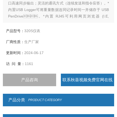
口高速同步输出；灵活的通讯方式（连续发送和指令应答）。*
内置USB Logger可将重量数据连同记录时间一并储存于 USB
PenDrive。*内置 RJ45可利用网页浏览器 (I.E,
Chrome 及 Safari) 来设定 320S参数。*内置ModBus-RTU协
议接口，无缝对接多厂家通讯协议，可直接连接工控触摸屏
产品型号：
320S仪表
厂商性质：
生产厂家
更新时间：
2024-06-17
访 问 量：
1161
产品咨询
联系秋葵视频免费官网在线
观看
产品分类
PRODUCT CATEGORY