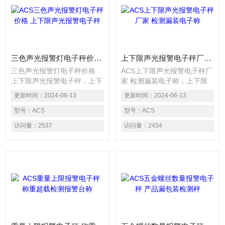
三色声光报警灯电子秤价格 上下限声光报警电子秤
上下限声光报警电子秤厂家 检测漏装电子称
三色声光报警灯电子秤价格
ACS上下限声光报警电子秤厂
上下限声光报警电子秤，上下
家 检测漏装电子称，上下限
限报警电子秤主要用于各种自
报警电子秤主要用于各种自动
更新时间：
2024-06-13
更新时间：
2024-06-13
动化包装流水线上自动重量检
化包装流水线上自动重量检
测、上下限判别或重量分级选
型号：
ACS
测、上下限判别或重量分级选
型号：
ACS
择，广泛应用于制药、食品、
择，广泛应用于制药、食品、
访问量：
2537
访问量：
2434
保健品、日化、电池、轻工等
保健品、日化、电池、轻工等
行业的在线高速包装检重应
行业的在线高速包装检重应
用。电子称以高速度之动态重
用。电子称以高速度之动态重
量读取方式检出生产线上的产
量读取方式检出生产线上的产
品之重量，可以精确的检测出
品之重量，可以精确的检测出
连续生产线中重量不合格的产
连续生产线中重量不合格的产
品，产品重量超出上限设定值
品，产品重量超出上限设定值
时声光报警，低于下限重
时声光报警，低于下限重