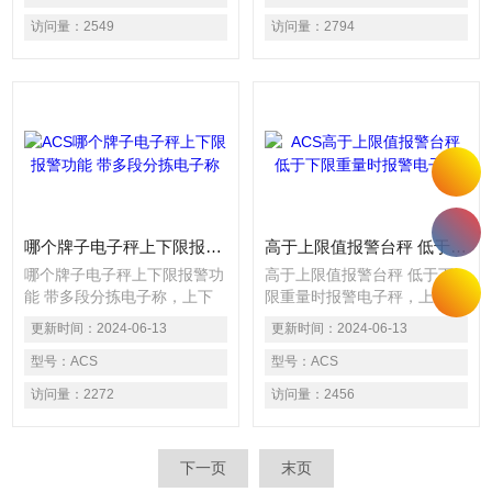
泛应用于制药、食品、保健
用于制药、食品、保健品、日
访问量：
2549
访问量：
2794
品、日化、电池、轻工等行业
化、电池、轻工等行业的在线
的在线高速包装检重应用。电
高速包装检重应用。电子称以
子称以高速度之动态重量读取
高速度之动态重量读取方式检
方式检出生产线上的产品之重
出生产线上的产品之重量，可
量，可以精确的检测出连续生
以精确的检测出连续生产线中
产线中重量不合格的产品，产
重量不合格的产品，产品重量
品重量超出上限设定值时声光
超出上限设定值时声光报警，
报警，低于下限重
低于下限重
哪个牌子电子秤上下限报警功能 带多段分拣电子称
高于上限值报警台秤 低于下限重量时报警电子秤
哪个牌子电子秤上下限报警功
高于上限值报警台秤 低于下
能 带多段分拣电子称，上下
限重量时报警电子秤，上下限
限报警电子秤主要用于各种自
报警电子秤主要用于各种自动
更新时间：
2024-06-13
更新时间：
2024-06-13
动化包装流水线上自动重量检
化包装流水线上自动重量检
测、上下限判别或重量分级选
型号：
ACS
测、上下限判别或重量分级选
型号：
ACS
择，广泛应用于制药、食品、
择，广泛应用于制药、食品、
访问量：
2272
访问量：
2456
保健品、日化、电池、轻工等
保健品、日化、电池、轻工等
行业的在线高速包装检重应
行业的在线高速包装检重应
用。电子称以高速度之动态重
用。电子称以高速度之动态重
下一页
末页
量读取方式检出生产线上的产
量读取方式检出生产线上的产