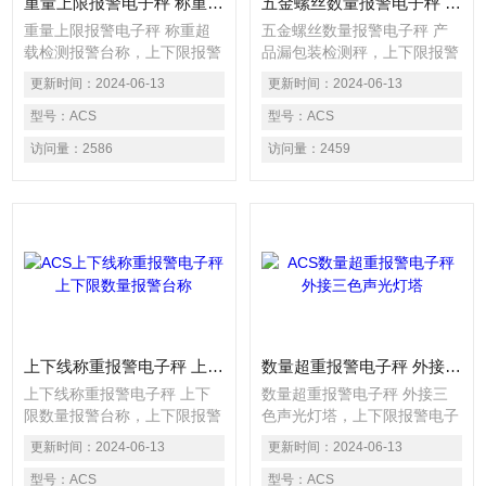
重量上限报警电子秤 称重超载检测报警台称
五金螺丝数量报警电子秤 产品漏包装检测秤
重量上限报警电子秤 称重超
五金螺丝数量报警电子秤 产
载检测报警台称，上下限报警
品漏包装检测秤，上下限报警
电子秤主要用于各种自动化包
电子秤主要用于各种自动化包
更新时间：
2024-06-13
更新时间：
2024-06-13
装流水线上自动重量检测、上
装流水线上自动重量检测、上
下限判别或重量分级选择，广
型号：
ACS
下限判别或重量分级选择，广
型号：
ACS
泛应用于制药、食品、保健
泛应用于制药、食品、保健
访问量：
2586
访问量：
2459
品、日化、电池、轻工等行业
品、日化、电池、轻工等行业
的在线高速包装检重应用。电
的在线高速包装检重应用。电
子称以高速度之动态重量读取
子称以高速度之动态重量读取
方式检出生产线上的产品之重
方式检出生产线上的产品之重
量，可以精确的检测出连续生
量，可以精确的检测出连续生
产线中重量不合格的产品，产
产线中重量不合格的产品，产
品重量超出上限设定值时声光
品重量超出上限设定值时声光
报警，低于下限重
报警，低于下限重
上下线称重报警电子秤 上下限数量报警台称
数量超重报警电子秤 外接三色声光灯塔
上下线称重报警电子秤 上下
数量超重报警电子秤 外接三
限数量报警台称，上下限报警
色声光灯塔，上下限报警电子
电子秤主要用于各种自动化包
秤主要用于各种自动化包装流
更新时间：
2024-06-13
更新时间：
2024-06-13
装流水线上自动重量检测、上
水线上自动重量检测、上下限
下限判别或重量分级选择，广
型号：
ACS
判别或重量分级选择，广泛应
型号：
ACS