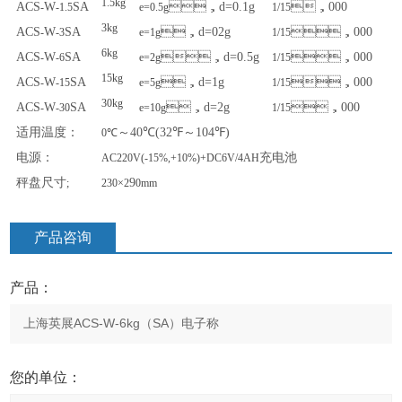
1.5kg
ACS
W
SA
，
d=0.1g
，
000
-
-1.5
e=0.5g
1/15
3kg
ACS
W
SA
，
d=02g
，
000
-
-3
e=1g
1/15
6kg
ACS
W
SA
，
d=0.5g
，
000
-
-6
e=2g
1/15
15kg
ACS
W
SA
，
d=1g
，
000
-
-15
e=5g
1/15
30kg
ACS
W
SA
，
d=2g
，
000
-
-30
e=10g
1/15
适用温度：
～
40℃(32℉
～
104℉)
0℃
电源：
充电池
AC220V(-15%,+10%)+DC6V/4AH
秤盘尺寸
9
;
230×2
0mm
产品咨询
产品：
您的单位：