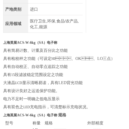
产地类别
进口
医疗卫生,环保,食品/农产品,
应用领域
化工,能源
上海英展ACS-W-6kg（SA）电子称
具有简易计数、计重及百分比之功能
具有检校秤之功能（可设定
、
OK
、
LO
三点）
HI
具有自动校正、自动零点追踪之功能
具有
段滤波稳定范围设定之功能
15
大液晶
显示清晰易读，具有
LED
背光功能
LCD
具有设计良好之运送保护功能。
电力不足时一明确之低电压显示
具有双色之
充电指示，可清楚标示充电状况。
LED
规格
上海英展ACS-W-6kg（SA）电子称
型号
称量
规格
外部精度