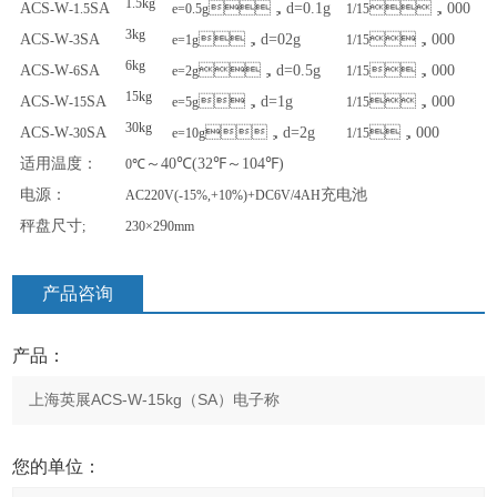
1.5kg
ACS
W
SA
，
d=0.1g
，
000
-
-1.5
e=0.5g
1/15
3kg
ACS
W
SA
，
d=02g
，
000
-
-3
e=1g
1/15
6kg
ACS
W
SA
，
d=0.5g
，
000
-
-6
e=2g
1/15
15kg
ACS
W
SA
，
d=1g
，
000
-
-15
e=5g
1/15
30kg
ACS
W
SA
，
d=2g
，
000
-
-30
e=10g
1/15
适用温度：
～
40℃(32℉
～
104℉)
0℃
电源：
充电池
AC220V(-15%,+10%)+DC6V/4AH
秤盘尺寸
9
;
230×2
0mm
产品咨询
产品：
您的单位：