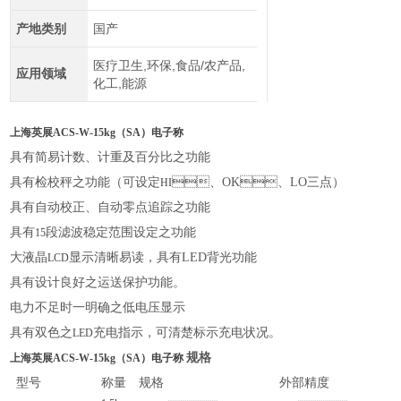
产地类别
国产
医疗卫生,环保,食品/农产品,
应用领域
化工,能源
上海英展ACS-W-15kg（SA）电子称
具有简易计数、计重及百分比之功能
具有检校秤之功能（可设定
、
OK
、
LO
三点）
HI
具有自动校正、自动零点追踪之功能
具有
段滤波稳定范围设定之功能
15
大液晶
显示清晰易读，具有
LED
背光功能
LCD
具有设计良好之运送保护功能。
电力不足时一明确之低电压显示
具有双色之
充电指示，可清楚标示充电状况。
LED
规格
上海英展ACS-W-15kg（SA）电子称
型号
称量
规格
外部精度