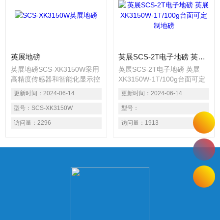
英展地磅
英展SCS-2T电子地磅 英展XK3150W-1T/100g台面可定制地磅
英展地磅SCS-XK3150W采用
英展SCS-2T电子地磅 英展
高精度传感器和智能化显示控
XK3150W-1T/100g台面可定
制器，是现代化高精度称重设
制地磅 SCS电子地磅秤采用
更新时间：
2024-06-14
更新时间：
2024-06-14
备，适用于工矿企事业单位及
高精度传感器和智能化显示控
仓库、粮油等单位小宗货物的
型号：
SCS-XK3150W
制器，是现代化高精度称重设
型号：
精确计量，适于用吊装物料称
备，适用于工矿企事业单位及
访问量：
2296
访问量：
1913
量，铲车铲放称量
仓库、粮油等单位小宗货物的
精确计量，适于用吊装物料称
量，铲车铲放称量