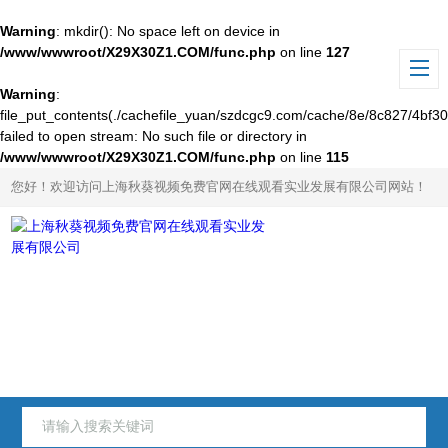
Warning
: mkdir(): No space left on device in
/www/wwwroot/X29X30Z1.COM/func.php
on line
127
Warning
:
file_put_contents(./cachefile_yuan/szdcgc9.com/cache/8e/8c827/4bf30
failed to open stream: No such file or directory in
/www/wwwroot/X29X30Z1.COM/func.php
on line
115
您好！欢迎访问上海秋葵视频免费官网在线观看实业发展有限公司网站！