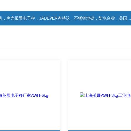
警电子秤，JADEVER杰特沃，不锈钢地磅，防水台称，美国双杰天平，报警电子称