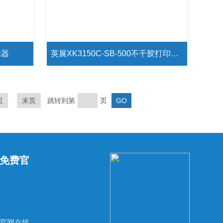
示器
英展XK3150C-SB-500不干胶打印电子秤
页
末页
跳转到第
页
免费官
联系秋葵视频免费官网在线观看