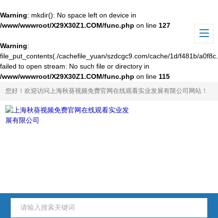
Warning
: mkdir(): No space left on device in
/www/wwwroot/X29X30Z1.COM/func.php
on line
127
Warning
:
file_put_contents(./cachefile_yuan/szdcgc9.com/cache/1d/f481b/a0f8c.
failed to open stream: No such file or directory in
/www/wwwroot/X29X30Z1.COM/func.php
on line
115
您好！欢迎访问上海秋葵视频免费官网在线观看实业发展有限公司网站！